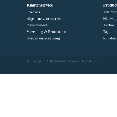
Klantenservice
Produc
Over ons
Alle pro
Algemene voorwaarden
Nieuwe p
Privacybeleid
Aanbiedi
Verzending & Retourneren
Tags
Klanten ondersteuning
RSS-fee
© Copyright 2026 Itai Diamonds - Powered by
Lightspeed