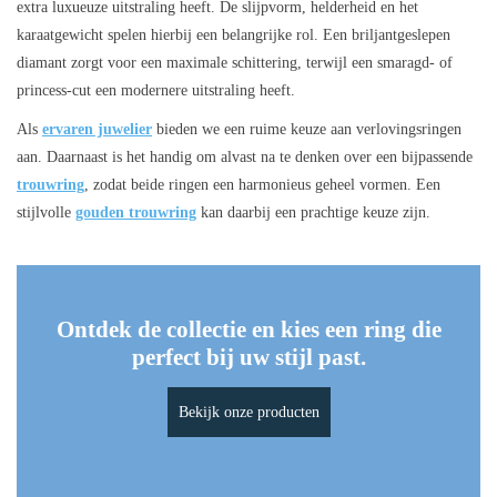
extra luxueuze uitstraling heeft. De slijpvorm, helderheid en het
karaatgewicht spelen hierbij een belangrijke rol. Een briljantgeslepen
diamant zorgt voor een maximale schittering, terwijl een smaragd- of
princess-cut een modernere uitstraling heeft.
Als
ervaren juwelier
bieden we een ruime keuze aan verlovingsringen
aan. Daarnaast is het handig om alvast na te denken over een bijpassende
trouwring
, zodat beide ringen een harmonieus geheel vormen. Een
stijlvolle
gouden trouwring
kan daarbij een prachtige keuze zijn.
Ontdek de collectie en kies een ring die
perfect bij uw stijl past.
Bekijk onze producten