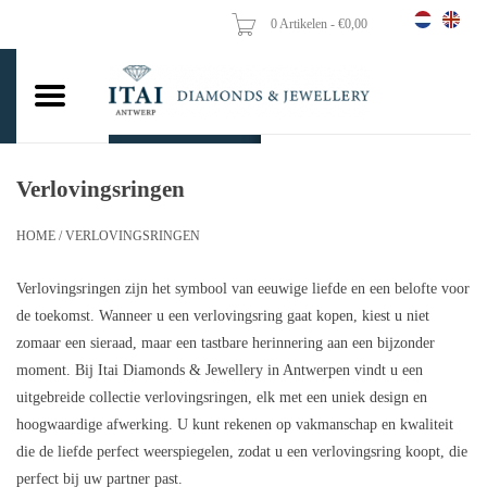
0 Artikelen - €0,00
Home
Trouwringen
Verlovingsringen
Verlovingsringen
Hangers
HOME
/
VERLOVINGSRINGEN
Kettingen
Verlovingsringen zijn het symbool van eeuwige liefde en een belofte voor
de toekomst. Wanneer u een verlovingsring gaat kopen, kiest u niet
Oorbellen
zomaar een sieraad, maar een tastbare herinnering aan een bijzonder
moment. Bij Itai Diamonds & Jewellery in Antwerpen vindt u een
Vrouw ringen
uitgebreide collectie verlovingsringen, elk met een uniek design en
hoogwaardige afwerking. U kunt rekenen op vakmanschap en kwaliteit
die de liefde perfect weerspiegelen, zodat u een verlovingsring koopt, die
Gouden Munten
perfect bij uw partner past.