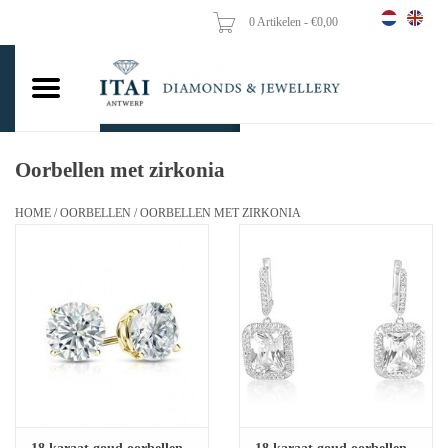
0 Artikelen - €0,00
Home
Trouwringen
Verlovingsringen
Oorbellen met zirkonia
Hangers
HOME
/
OORBELLEN
/
OORBELLEN MET ZIRKONIA
Kettingen
Oorbellen
Vrouw ringen
Gouden Munten