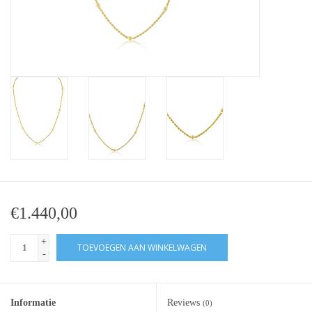
Baby Armbanden
Armbanden
Man Ringen
Merken
Exclusieve ringen
€1.440,00
Lab diamanten
+
TOEVOEGEN AAN WINKELWAGEN
-
Informatie
Reviews
(0)