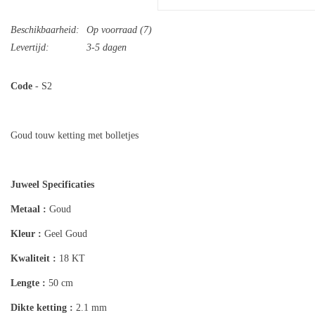
Beschikbaarheid:
Op voorraad
(7)
Levertijd:
3-5 dagen
Code
- S2
Goud touw ketting met bolletjes
Juweel Specificaties
Metaal :
Goud
Kleur :
Geel Goud
Kwaliteit :
18 KT
Lengte :
50 cm
Dikte ketting :
2.1 mm