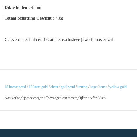
Dikte bollen :
4 mm
Totaal Schatting
Gewicht :
4.8g
Geleverd met Itai certificaat met exclusieve juweel doos en zak.
18 karaat goud
/
18 karat gold
/
chain
/
geel goud
/
ketting
/
rope
/
touw
/
yellow gold
Aan verlanglijst toevoegen
/
Toevoegen om te vergelijken
/
Afdrukken