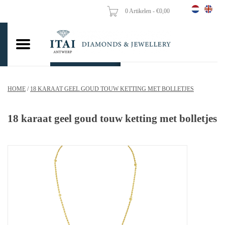
0 Artikelen - €0,00
Home
Trouwringen
Verlovingsringen
HOME
/
18 KARAAT GEEL GOUD TOUW KETTING MET BOLLETJES
Hangers
18 karaat geel goud touw ketting met bolletjes
Kettingen
Oorbellen
Vrouw ringen
Gouden Munten