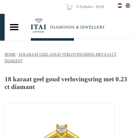
0 Artikelen - €0,00
Home
Trouwringen
Verlovingsringen
HOME
/
18 KARAAT GEEL GOUD VERLOVINGSRING MET 0.23 CT
Hangers
DIAMANT
Kettingen
18 karaat geel goud verlovingsring met 0.23
ct diamant
Oorbellen
Vrouw ringen
Gouden Munten