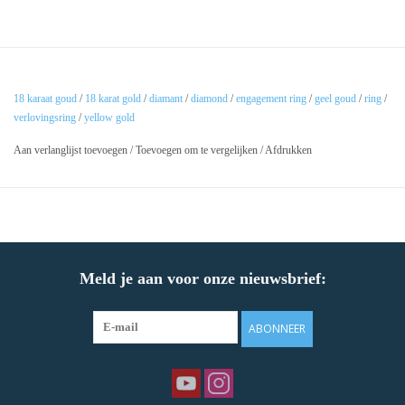
18 karaat goud
/
18 karat gold
/
diamant
/
diamond
/
engagement ring
/
geel goud
/
ring
/
verlovingsring
/
yellow gold
Aan verlanglijst toevoegen
/
Toevoegen om te vergelijken
/
Afdrukken
Meld je aan voor onze nieuwsbrief:
ABONNEER