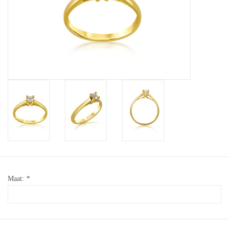
Baby Armbanden
Armbanden
Man Ringen
Merken
Exclusieve ringen
Lab diamanten
Maat:
*