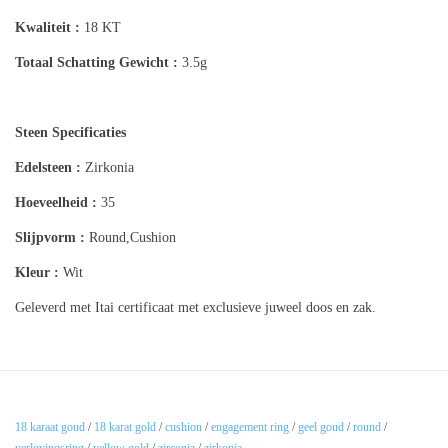
Kwaliteit :
18 KT
Totaal Schatting
Gewicht :
3.5g
Steen Specificaties
Edelsteen :
Zirkonia
Hoeveelheid :
35
Slijpvorm :
Round,Cushion
Kleur :
Wit
Geleverd met Itai certificaat met exclusieve juweel doos en zak.
18 karaat goud
/
18 karat gold
/
cushion
/
engagement ring
/
geel goud
/
round
/