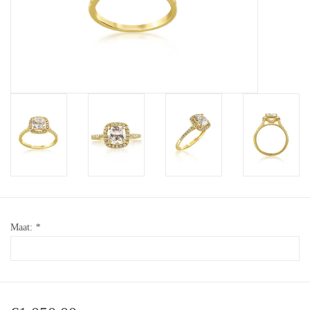
Baby Armbanden
Armbanden
Man Ringen
Merken
Exclusieve ringen
Lab diamanten
Maat:
*