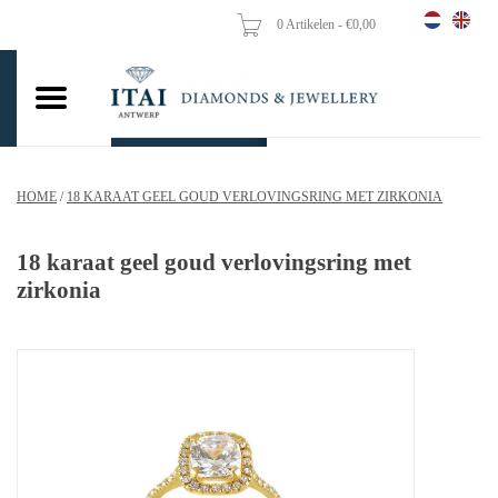
0 Artikelen - €0,00
Home
Trouwringen
Verlovingsringen
HOME
/
18 KARAAT GEEL GOUD VERLOVINGSRING MET ZIRKONIA
Hangers
18 karaat geel goud verlovingsring met
Kettingen
zirkonia
Oorbellen
Vrouw ringen
Gouden Munten