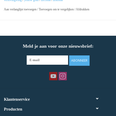
verlovingsring
/
yellow gold
/
zirconia
/
zirkonia
Aan verlanglijst toevoegen
/
Toevoegen om te vergelijken
/
Afdrukken
Meld je aan voor onze nieuwsbrief:
ABONNEER
Klantenservice
Producten