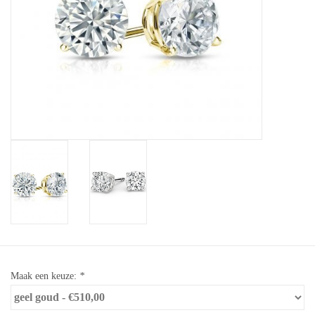
Baby Armbanden
Armbanden
Man Ringen
Merken
Exclusieve ringen
Lab diamanten
Maak een keuze:
*