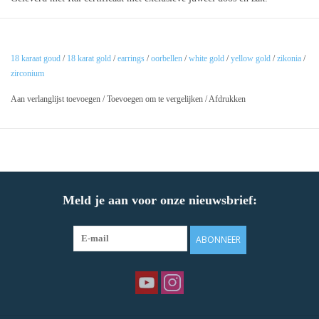
18 karaat goud
/
18 karat gold
/
earrings
/
oorbellen
/
white gold
/
yellow gold
/
zikonia
/
zirconium
Aan verlanglijst toevoegen
/
Toevoegen om te vergelijken
/
Afdrukken
Meld je aan voor onze nieuwsbrief:
ABONNEER