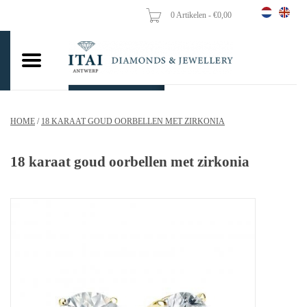
0 Artikelen - €0,00
Home
Trouwringen
Verlovingsringen
HOME
/
18 KARAAT GOUD OORBELLEN MET ZIRKONIA
Hangers
18 karaat goud oorbellen met zirkonia
Kettingen
Oorbellen
Vrouw ringen
Gouden Munten