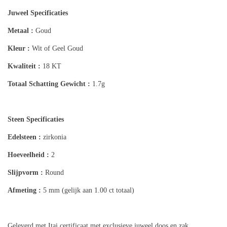
Juweel Specificaties
Metaal :
Goud
Kleur :
Wit of Geel Goud
Kwaliteit :
18 KT
Totaal Schatting
Gewicht :
1.7g
Steen Specificaties
Edelsteen :
zirkonia
Hoeveelheid :
2
Slijpvorm :
Round
Afmeting :
5 mm (gelijk aan 1.00 ct totaal)
Geleverd met Itai certificaat met exclusieve juweel doos en zak.