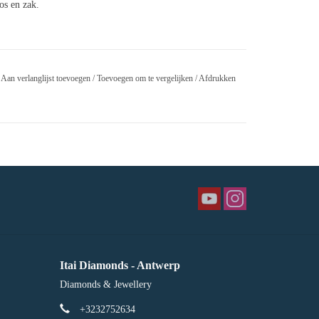
oos en zak.
Aan verlanglijst toevoegen
/
Toevoegen om te vergelijken
/
Afdrukken
Itai Diamonds - Antwerp
Diamonds & Jewellery
+3232752634