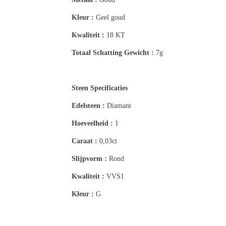
Kleur :
Geel goud
Kwaliteit :
18 KT
Totaal Schatting
Gewicht :
7g
Steen Specificaties
Edelsteen :
Diamant
Hoeveelheid :
1
Caraat :
0,03ct
Slijpvorm :
Rond
Kwaliteit :
VVS1
Kleur :
G