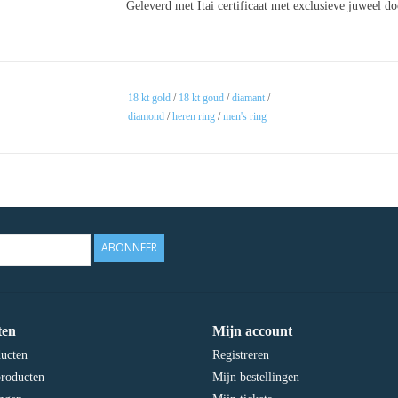
Geleverd met Itai certificaat met exclusieve juweel d
18 kt gold
/
18 kt goud
/
diamant
/
diamond
/
heren ring
/
men's ring
ABONNEER
ten
Mijn account
ducten
Registreren
roducten
Mijn bestellingen