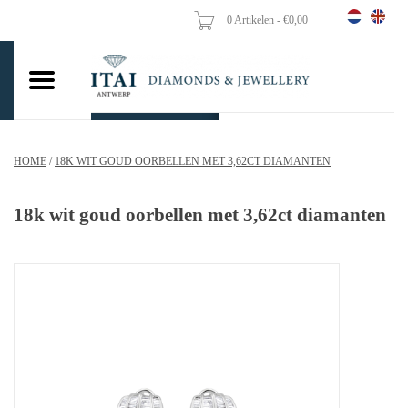
0 Artikelen - €0,00
Home
Trouwringen
Verlovingsringen
HOME
/
18K WIT GOUD OORBELLEN MET 3,62CT DIAMANTEN
Hangers
18k wit goud oorbellen met 3,62ct diamanten
Kettingen
Oorbellen
Vrouw ringen
Gouden Munten