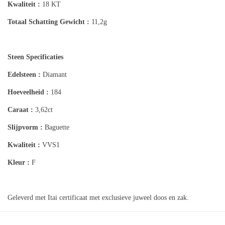
Kwaliteit :
18 KT
Totaal Schatting
Gewicht :
11,2g
Steen Specificaties
Edelsteen :
Diamant
Hoeveelheid :
184
Caraat :
3,62ct
Slijpvorm :
Baguette
Kwaliteit :
VVS1
Kleur :
F
Geleverd met Itai certificaat met exclusieve juweel doos en zak.