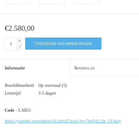
€2.580,00
+
TOEVOEGEN AAN WINKELWAGEN
-
Informatie
Reviews
(0)
Beschikbaarheid:
Op voorraad
(5)
Levertijd:
3-5 dagen
Code
- LAB11
https://youtube.com/shorts/ALkgfsZ3xww?is=7befNLr2n_LFAziy