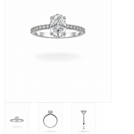
Baby Armbanden
Armbanden
Man Ringen
Merken
Exclusieve ringen
Lab diamanten