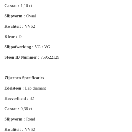
Caraat :
1,10 ct
Slijpvorm :
Ovaal
Kwaliteit :
VVS2
Kleur :
D
Slijpafwerking :
VG / VG
Steen ID Nummer :
759522129
Zijstenen Specificaties
Edelsteen :
Lab diamant
Hoeveelheid :
32
Caraat :
0,38 ct
Slijpvorm :
Rond
Kwaliteit :
VVS2