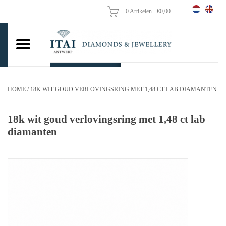
0 Artikelen - €0,00
Home
Trouwringen
Verlovingsringen
HOME
/
18K WIT GOUD VERLOVINGSRING MET 1,48 CT LAB DIAMANTEN
Hangers
18k wit goud verlovingsring met 1,48 ct lab
Kettingen
diamanten
Oorbellen
Vrouw ringen
Gouden Munten