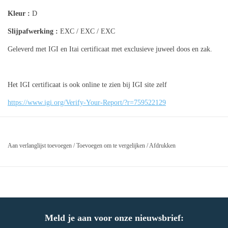
Kleur :
D
Slijpafwerking :
EXC / EXC / EXC
Geleverd met IGI en Itai certificaat met exclusieve juweel doos en zak.
Het IGI certificaat is ook online te zien bij IGI site zelf
https://www.igi.org/Verify-Your-Report/?r=759522129
Aan verlanglijst toevoegen
/
Toevoegen om te vergelijken
/
Afdrukken
Meld je aan voor onze nieuwsbrief: