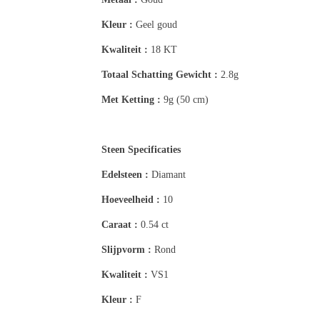
Kleur :
Geel goud
Kwaliteit :
18 KT
Totaal Schatting
Gewicht :
2.8g
Met Ketting :
9g (50 cm)
Steen Specificaties
Edelsteen :
Diamant
Hoeveelheid :
10
Caraat :
0.54 ct
Slijpvorm :
Rond
Kwaliteit :
VS1
Kleur :
F