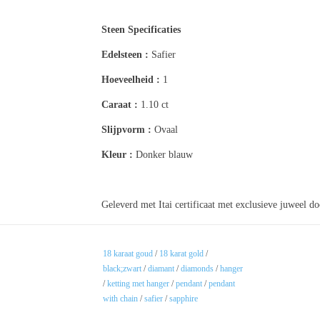
Steen Specificaties
Edelsteen :
Safier
Hoeveelheid :
1
Caraat :
1.10 ct
Slijpvorm :
Ovaal
Kleur :
Donker blauw
Geleverd met Itai certificaat met exclusieve juweel d
18 karaat goud
/
18 karat gold
/
black;zwart
/
diamant
/
diamonds
/
hanger
/
ketting met hanger
/
pendant
/
pendant
with chain
/
safier
/
sapphire