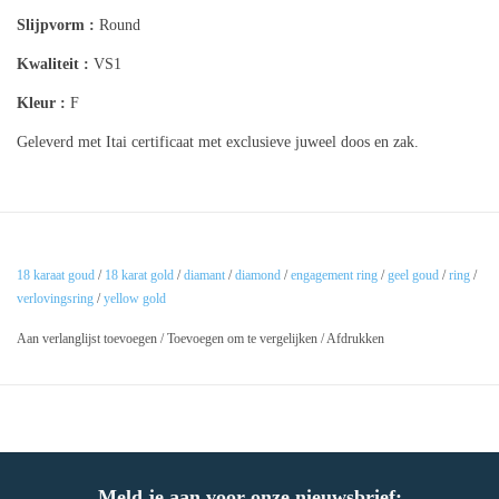
Slijpvorm :
Round
Kwaliteit :
VS1
Kleur :
F
Geleverd met Itai certificaat met exclusieve juweel doos en zak.
18 karaat goud
/
18 karat gold
/
diamant
/
diamond
/
engagement ring
/
geel goud
/
ring
/
verlovingsring
/
yellow gold
Aan verlanglijst toevoegen
/
Toevoegen om te vergelijken
/
Afdrukken
Meld je aan voor onze nieuwsbrief: