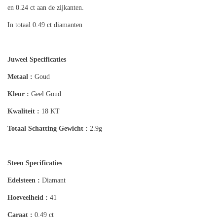
en 0.24 ct aan de zijkanten.
In totaal 0.49 ct diamanten
Juweel Specificaties
Metaal :
Goud
Kleur :
Geel Goud
Kwaliteit :
18 KT
Totaal Schatting
Gewicht :
2.9g
Steen Specificaties
Edelsteen :
Diamant
Hoeveelheid :
41
Caraat :
0.49 ct