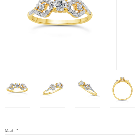
Baby Armbanden
Armbanden
Man Ringen
Merken
Exclusieve ringen
Lab diamanten
Maat:
*