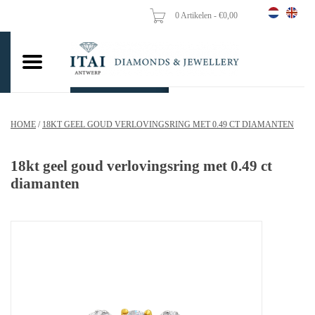
0 Artikelen - €0,00
Home
Trouwringen
Verlovingsringen
HOME
/
18KT GEEL GOUD VERLOVINGSRING MET 0.49 CT DIAMANTEN
Hangers
18kt geel goud verlovingsring met 0.49 ct
Kettingen
diamanten
Oorbellen
Vrouw ringen
Gouden Munten