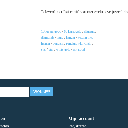
Geleverd met Itai certificaat met exclusieve juweel d
18 karaat goud
/
18 karat gold
/
diamant
/
diamonds
/
hand
/
hanger
/
ketting met
hanger
/
pendant
/
pendant with chain
/
star
/
ster
/
white gold
/
wit goud
ABONNEER
ten
Mijn account
ducten
Registreren