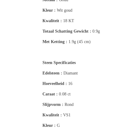
Kleur :
Wit goud
Kwaliteit :
18 KT
Totaal Schatting
Gewicht :
0.9g
Met Ketting :
1.9g (45 cm)
Steen Specificaties
Edelsteen :
Diamant
Hoeveelheid :
16
Caraat :
0.08 ct
Slijpvorm :
Rond
Kwaliteit :
VS1
Kleur :
G