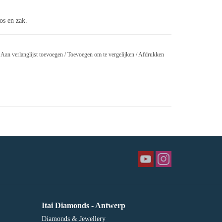
oos en zak.
Aan verlanglijst toevoegen
/
Toevoegen om te vergelijken
/
Afdrukken
Itai Diamonds - Antwerp
Diamonds & Jewellery