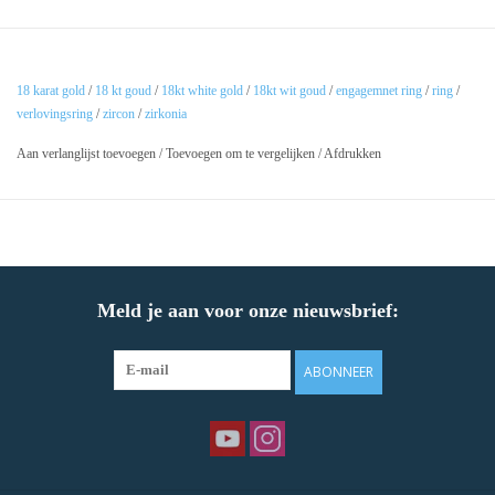
18 karat gold
/
18 kt goud
/
18kt white gold
/
18kt wit goud
/
engagemnet ring
/
ring
/
verlovingsring
/
zircon
/
zirkonia
Aan verlanglijst toevoegen
/
Toevoegen om te vergelijken
/
Afdrukken
Meld je aan voor onze nieuwsbrief:
ABONNEER