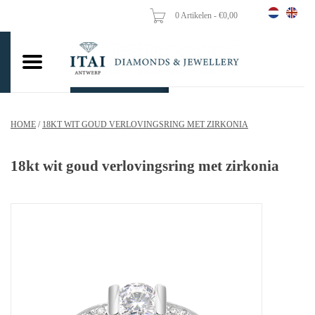
0 Artikelen - €0,00
Home
Trouwringen
Verlovingsringen
HOME
/
18KT WIT GOUD VERLOVINGSRING MET ZIRKONIA
Hangers
18kt wit goud verlovingsring met zirkonia
Kettingen
Oorbellen
Vrouw ringen
Gouden Munten