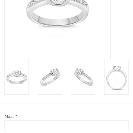
Baby Armbanden
Armbanden
Man Ringen
Merken
Exclusieve ringen
Lab diamanten
Maat:
*