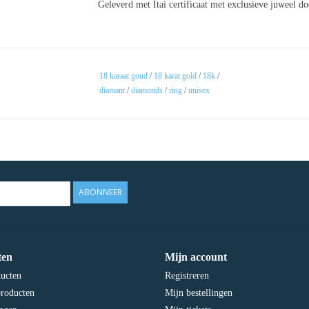
Geleverd met Itai certificaat met exclusieve juweel d
18 karaat goud
/
18 karat gold
/
18k
/
diamant
/
diamonds
/
ring
/
unisex
ABONNEER
ten
Mijn account
ducten
Registreren
roducten
Mijn bestellingen