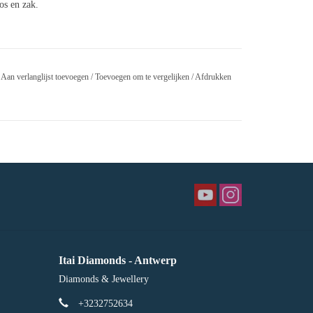
oos en zak.
Aan verlanglijst toevoegen
/
Toevoegen om te vergelijken
/
Afdrukken
Itai Diamonds - Antwerp
Diamonds & Jewellery
+3232752634