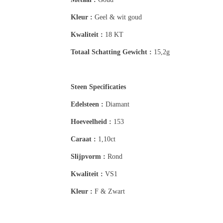
Kleur :
Geel & wit goud
Kwaliteit :
18 KT
Totaal Schatting
Gewicht :
15,2g
Steen Specificaties
Edelsteen :
Diamant
Hoeveelheid :
153
Caraat :
1,10ct
Slijpvorm :
Rond
Kwaliteit :
VS1
Kleur :
F & Zwart