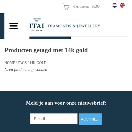
0 Artikelen - €0,00
Home
Trouwringen
Verlovingsringen
Producten getagd met 14k gold
Hangers
HOME
/
TAGS
/
14K GOLD
Geen producten gevonden!...
Kettingen
Oorbellen
Meld je aan voor onze nieuwsbrief:
Vrouw ringen
ABONNEER
Gouden Munten