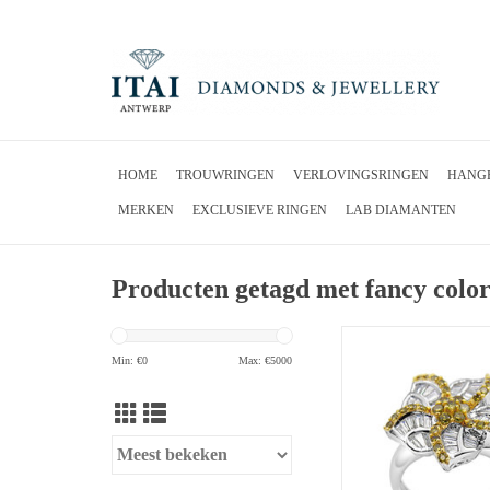
HOME
TROUWRINGEN
VERLOVINGSRINGEN
HANG
MERKEN
EXCLUSIEVE RINGEN
LAB DIAMANTEN
Producten getagd met fancy colo
18k wit goud ring me
diamanten
Min: €
0
Max: €
5000
TOEVOEGEN 
WINKELWAG