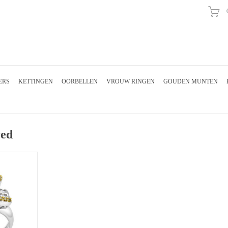
ERS
KETTINGEN
OORBELLEN
VROUW RINGEN
GOUDEN MUNTEN
red
t 1.50 ct
AAN
EN