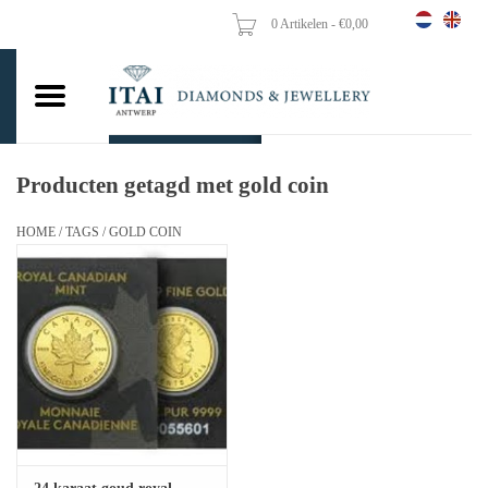
0 Artikelen - €0,00
Home
Trouwringen
Verlovingsringen
Producten getagd met gold coin
Hangers
HOME
/
TAGS
/
GOLD COIN
Kettingen
Oorbellen
Vrouw ringen
Gouden Munten