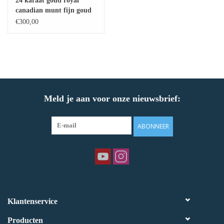
24 karaat goud royal
canadian munt fijn goud
Baby Armbanden
€300,00
Armbanden
Man Ringen
Meld je aan voor onze nieuwsbrief:
Merken
Exclusieve ringen
ABONNEER
Lab diamanten
Klantenservice
Producten