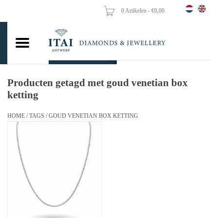
0 Artikelen - €0,00
Home
Trouwringen
Verlovingsringen
Producten getagd met goud venetian box
ketting
Hangers
HOME
/
TAGS
/
GOUD VENETIAN BOX KETTING
Kettingen
Oorbellen
Vrouw ringen
Gouden Munten