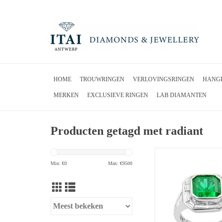
HOME
TROUWRINGEN
VERLOVINGSRINGEN
HANG
MERKEN
EXCLUSIEVE RINGEN
LAB DIAMANTEN
Producten getagd met radiant
18 karaat wit goud ring 
diamanten & 4.60 ct
Min: €
0
Max: €
9500