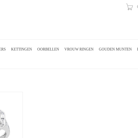
ERS
KETTINGEN
OORBELLEN
VROUW RINGEN
GOUDEN MUNTEN
met 1.36 ct
 smaragd