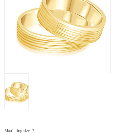
Baby Armbanden
Armbanden
Man Ringen
Merken
Exclusieve ringen
Lab diamanten
Man's ring size:
*