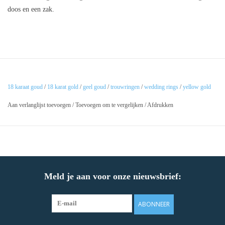
doos en een zak.
18 karaat goud
/
18 karat gold
/
geel goud
/
trouwringen
/
wedding rings
/
yellow gold
Aan verlanglijst toevoegen
/
Toevoegen om te vergelijken
/
Afdrukken
Meld je aan voor onze nieuwsbrief:
ABONNEER