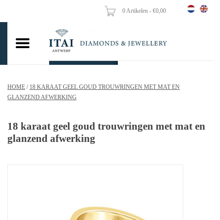
0 Artikelen - €0,00
Home
Trouwringen
Verlovingsringen
HOME
/
18 KARAAT GEEL GOUD TROUWRINGEN MET MAT EN
Hangers
GLANZEND AFWERKING
Kettingen
18 karaat geel goud trouwringen met mat en
glanzend afwerking
Oorbellen
Vrouw ringen
Gouden Munten