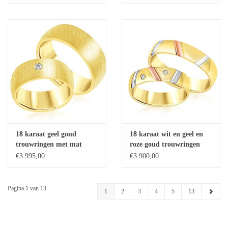
0.13 ct diamanten
18 karaat geel goud
18 karaat wit en geel en
trouwringen met mat
roze goud trouwringen
afwerking met 0.08 ct
met mat en glanzend
€3.995,00
€3.900,00
diamant
afwerking met 0.06 ct
diamanten
Pagina 1 van 13
1
2
3
4
5
13