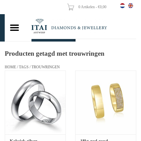
0 Artikelen - €0,00
Home
Trouwringen
Verlovingsringen
Producten getagd met trouwringen
Hangers
HOME
/
TAGS
/
TROUWRINGEN
Kettingen
Oorbellen
Vrouw ringen
Gouden Munten