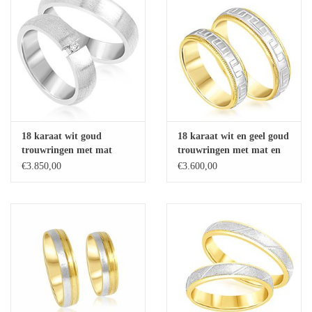
18 karaat wit goud
18 karaat wit en geel goud
trouwringen met mat
trouwringen met mat en
afwerking met 0.05 ct
glanzend afwerking
€3.850,00
€3.600,00
diamant