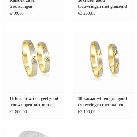
Kalssiek zilver
18kt geel goud
trouwringen
trouwringen met glanzend
Baby Armbanden
afwerking met 0.17 ct
€499,00
€3.250,00
diamanten
Armbanden
Man Ringen
Merken
Exclusieve ringen
Lab diamanten
18 karaat wit en geel goud
18 karaat wit en geel goud
trouwringen met mat en
trouwringen met mat en
glanzend afwerking
glanzend afwerking
€1.800,00
€2.100,00