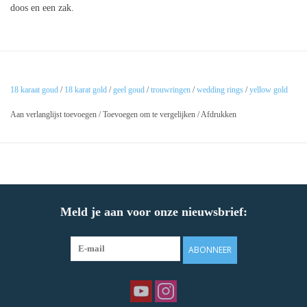
doos en een zak.
18 karaat goud
/
18 karat gold
/
geel goud
/
trouwringen
/
wedding rings
/
yellow gold
Aan verlanglijst toevoegen
/
Toevoegen om te vergelijken
/
Afdrukken
Meld je aan voor onze nieuwsbrief:
ABONNEER