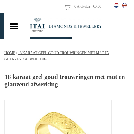
0 Artikelen - €0,00
Home
Trouwringen
Verlovingsringen
HOME
/
18 KARAAT GEEL GOUD TROUWRINGEN MET MAT EN
Hangers
GLANZEND AFWERKING
Kettingen
18 karaat geel goud trouwringen met mat en
glanzend afwerking
Oorbellen
Vrouw ringen
Gouden Munten