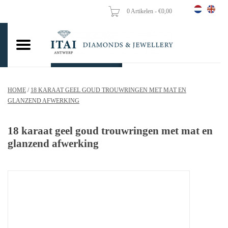
0 Artikelen - €0,00
Home
Trouwringen
Verlovingsringen
HOME
/
18 KARAAT GEEL GOUD TROUWRINGEN MET MAT EN
Hangers
GLANZEND AFWERKING
Kettingen
18 karaat geel goud trouwringen met mat en
glanzend afwerking
Oorbellen
Vrouw ringen
Gouden Munten