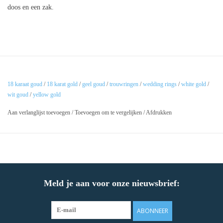
doos en een zak.
18 karaat goud
/
18 karat gold
/
geel goud
/
trouwringen
/
wedding rings
/
white gold
/
wit goud
/
yellow gold
Aan verlanglijst toevoegen
/
Toevoegen om te vergelijken
/
Afdrukken
Meld je aan voor onze nieuwsbrief:
ABONNEER