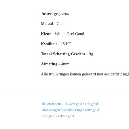
Juweel gegevens
Metaal
- Go
Kleur
- Wit en Geel Goud
Kwaliteit
- 18 KT
Totaal
Schatting Gewicht
- 9g
Afmeting
- 4mm
Alle trouwringen komen geleverd met een certificaat,
18 karaat goud
/
18 karat gold
/
geel goud
/
trouwringen
/
wedding rings
/
white gold
/
wit goud
/
yellow gold