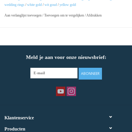
wedding rings
/
white gold
/
wit goud
/
yellow gold
Aan verlanglijst toevoegen
/
Toevoegen om te vergelijken
/
Afdrukken
Meld je aan voor onze nieuwsbrief:
ABONNEER
Klantenservice
Producten