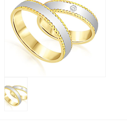
Baby Armbanden
Armbanden
Man Ringen
Merken
Exclusieve ringen
Lab diamanten