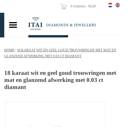
0 Artikelen - €0,00
Home
Trouwringen
Verlovingsringen
HOME
/
18 KARAAT WIT EN GEEL GOUD TROUWRINGEN MET MAT EN
Hangers
GLANZEND AFWERKING MET 0.03 CT DIAMANT
Kettingen
18 karaat wit en geel goud trouwringen met
mat en glanzend afwerking met 0.03 ct
diamant
Oorbellen
Vrouw ringen
Gouden Munten