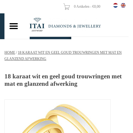
0 Artikelen - €0,00
Home
Trouwringen
Verlovingsringen
HOME
/
18 KARAAT WIT EN GEEL GOUD TROUWRINGEN MET MAT EN
Hangers
GLANZEND AFWERKING
Kettingen
18 karaat wit en geel goud trouwringen met
mat en glanzend afwerking
Oorbellen
Vrouw ringen
Gouden Munten