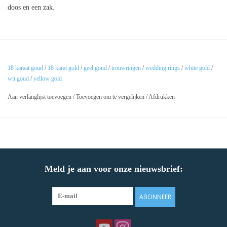
doos en een zak.
18 karaat goud
/
18 karat gold
/
geel goud
/
trouwringen
/
wedding rings
/
white gold
/
wit goud
/
yellow gold
Aan verlanglijst toevoegen
/
Toevoegen om te vergelijken
/
Afdrukken
Meld je aan voor onze nieuwsbrief:
ABONNEER