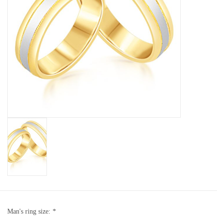
Baby Armbanden
Armbanden
Man Ringen
Merken
Exclusieve ringen
Lab diamanten
Man's ring size:
*