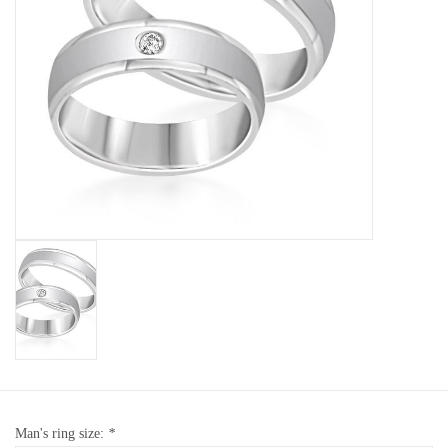
Baby Armbanden
Armbanden
Man Ringen
Merken
Exclusieve ringen
Lab diamanten
Man's ring size:
*