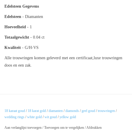
Edelsteen Gegevens
Edelsteen
- Diamanten
Hoeveelheid
- 1
Totaalgewicht
- 0.04 ct
Kwaliteit
- G/H-VS
Alle trouwringen komen geleverd met een certificaat,luxe trouwringen
doos en een zak.
18 karaat goud
/
18 karat gold
/
diamanten
/
diamonds
/
geel goud
/
trouwringen
/
wedding rings
/
white gold
/
wit goud
/
yellow gold
Aan verlanglijst toevoegen
/
Toevoegen om te vergelijken
/
Afdrukken