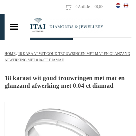
0 Artikelen - €0,00
Home
Trouwringen
Verlovingsringen
HOME
/
18 KARAAT WIT GOUD TROUWRINGEN MET MAT EN GLANZAND
Hangers
AFWERKING MET 0.04 CT DIAMAD
Kettingen
18 karaat wit goud trouwringen met mat en
glanzand afwerking met 0.04 ct diamad
Oorbellen
Vrouw ringen
Gouden Munten