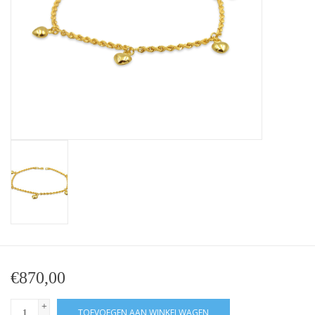
Baby Armbanden
Armbanden
Man Ringen
Merken
Exclusieve ringen
Lab diamanten
€870,00
+
TOEVOEGEN AAN WINKELWAGEN