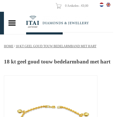
0 Artikelen - €0,00
Home
Trouwringen
Verlovingsringen
HOME
/
18 KT GEEL GOUD TOUW BEDELARMBAND MET HART
Hangers
18 kt geel goud touw bedelarmband met hart
Kettingen
Oorbellen
Vrouw ringen
Gouden Munten