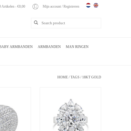
0 Artikelen - €0,00
Mijn account / Registreren
BABY ARMBANDEN
ARMBANDEN
MAN RINGEN
HOME
/
TAGS
/
18KT GOLD
d ring met zirkonia
18kt wit goud ring met zirkonia
GEN AAN
TOEVOEGEN AAN
LWAGEN
WINKELWAGEN