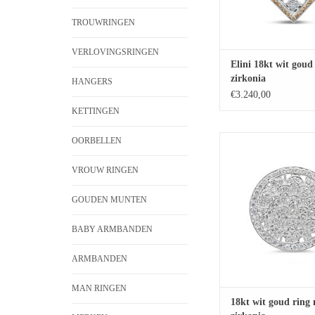
TROUWRINGEN
VERLOVINGSRINGEN
Elini 18kt wit goud
zirkonia
HANGERS
€3.240,00
KETTINGEN
18kt wit goud ring me
OORBELLEN
TOEVOEGEN 
VROUW RINGEN
WINKELWAG
GOUDEN MUNTEN
BABY ARMBANDEN
ARMBANDEN
MAN RINGEN
18kt wit goud ring