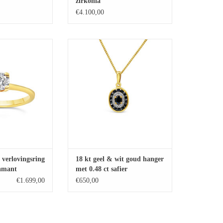
zirkonia
€4.100,00
lovingsring met 0.53
18 kt geel & wit goud hanger met 0.48
iamant
ct safier
GEN AAN
TOEVOEGEN AAN
LWAGEN
WINKELWAGEN
 verlovingsring
18 kt geel & wit goud hanger
iamant
met 0.48 ct safier
€1.699,00
€650,00