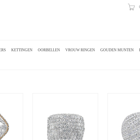
ERS
KETTINGEN
OORBELLEN
VROUW RINGEN
GOUDEN MUNTEN
met zirkonia
Elini 18kt wit goud ring met zirkonia
Elini 18kt wit gou
AAN
TOEVOEGEN AAN
TOEVOE
EN
WINKELWAGEN
WINKE