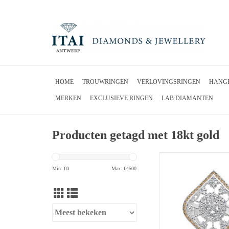
HOME
TROUWRINGEN
VERLOVINGSRINGEN
HANG
MERKEN
EXCLUSIEVE RINGEN
LAB DIAMANTEN
Producten getagd met 18kt gold
Elini 18kt wit goud ring 
Min: €
0
Max: €
4500
TOEVOEGEN 
WINKELWAG