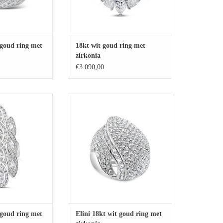
 goud ring met
18kt wit goud ring met
zirkonia
€3.090,00
d ring met zirkonia
Elini 18kt wit goud ring met zirkonia
GEN AAN
TOEVOEGEN AAN
LWAGEN
WINKELWAGEN
 goud ring met
Elini 18kt wit goud ring met