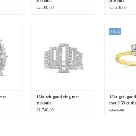
zirkonia
zirkonia
€2.100,00
€3.510,00
t zirkonia
18kt wit goud ring met zirkonia
18kt geel goud ver
SALE
ct d
AAN
TOEVOEGEN AAN
EN
WINKELWAGEN
TOEVOE
WINKE
 met
18kt wit goud ring met
18kt geel goud
zirkonia
met 0.53 ct d
€1.740,00
€2.499,00