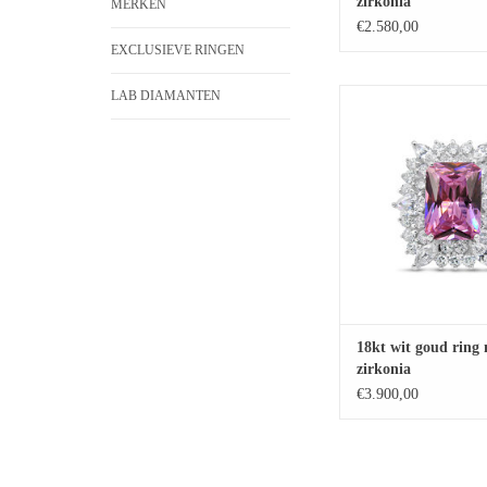
zirkonia
MERKEN
€2.580,00
EXCLUSIEVE RINGEN
LAB DIAMANTEN
18kt wit goud ring me
TOEVOEGEN 
WINKELWAG
18kt wit goud ring
zirkonia
€3.900,00