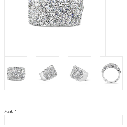
Baby Armbanden
Armbanden
Man Ringen
Merken
Exclusieve ringen
Lab diamanten
Maat:
*