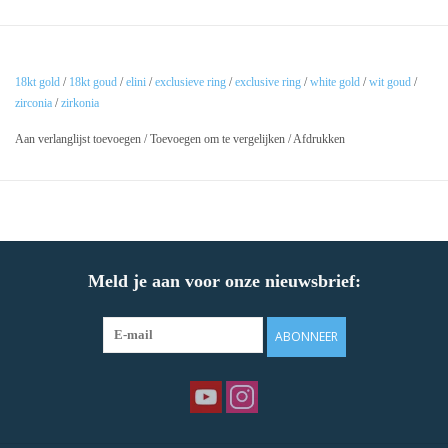
18kt gold
/
18kt goud
/
elini
/
exclusieve ring
/
exclusive ring
/
white gold
/
wit goud
/
zirconia
/
zirkonia
Aan verlanglijst toevoegen
/
Toevoegen om te vergelijken
/
Afdrukken
Meld je aan voor onze nieuwsbrief:
ABONNEER