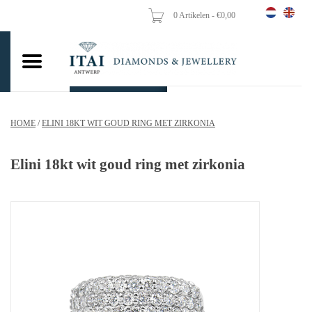
0 Artikelen - €0,00
Home
Trouwringen
Verlovingsringen
HOME
/
ELINI 18KT WIT GOUD RING MET ZIRKONIA
Hangers
Elini 18kt wit goud ring met zirkonia
Kettingen
Oorbellen
Vrouw ringen
Gouden Munten