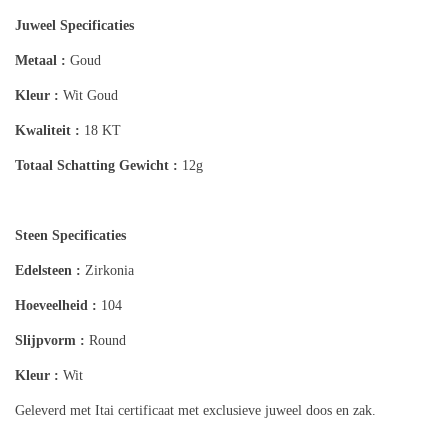
Juweel Specificaties
Metaal :
Goud
Kleur :
Wit Goud
Kwaliteit :
18 KT
Totaal Schatting
Gewicht :
12g
Steen Specificaties
Edelsteen :
Zirkonia
Hoeveelheid :
104
Slijpvorm :
Round
Kleur :
Wit
Geleverd met Itai certificaat met exclusieve juweel doos en zak.