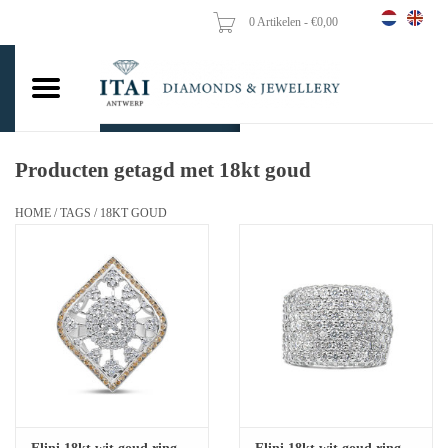
0 Artikelen - €0,00
Home
Trouwringen
Verlovingsringen
Producten getagd met 18kt goud
Hangers
HOME
/
TAGS
/
18KT GOUD
Kettingen
Oorbellen
Vrouw ringen
Gouden Munten