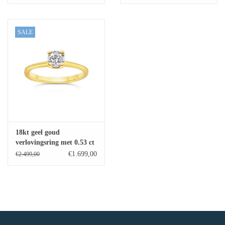
SALE
18kt geel goud
verlovingsring met 0.53 ct
diamant
€1.699,00
€2.499,00