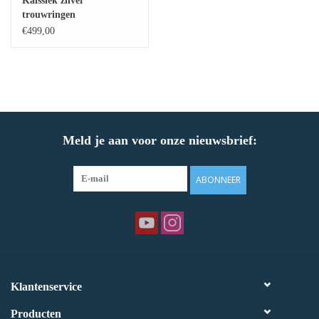
Kalssiek zilver
trouwringen
Baby Armbanden
€499,00
Armbanden
Man Ringen
Meld je aan voor onze nieuwsbrief:
Merken
Exclusieve ringen
ABONNEER
Lab diamanten
Klantenservice
Producten