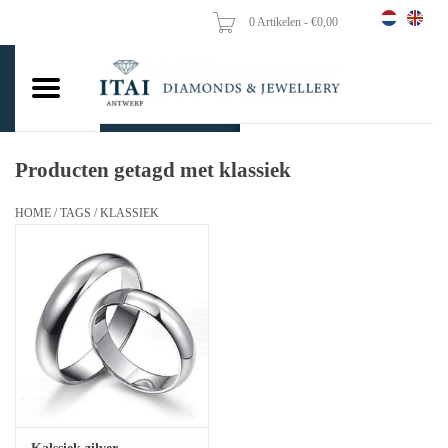
0 Artikelen - €0,00
Home
Trouwringen
Verlovingsringen
Producten getagd met klassiek
Hangers
HOME
/
TAGS
/
KLASSIEK
Kettingen
Oorbellen
Vrouw ringen
Gouden Munten