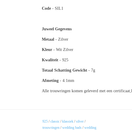
Code
- SIL1
Juweel Gegevens
Metaal
- Zilv
Kleur
- Wit Zilver
Kwaliteit
- 925
Totaal
Schatting Gewicht
- 7g
Afmeting
- 4.1mm
Alle trouwringen komen geleverd met een certificaat,
925
/
classic
/
klassiek
/
silver
/
trouwringen
/
wedding bads
/
wedding