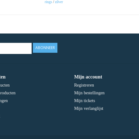
rings
/
zilver
ABONNEER
ten
Mijn account
ducten
Registreren
roducten
Mijn bestellingen
ngen
Mijn tickets
Mijn verlanglijst
d