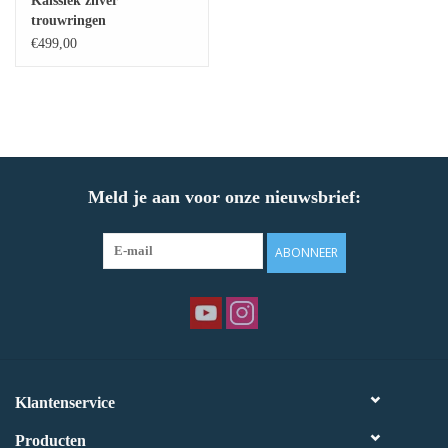
Kalssiek zilver
trouwringen
Baby Armbanden
€499,00
Armbanden
Man Ringen
Meld je aan voor onze nieuwsbrief:
Merken
Exclusieve ringen
ABONNEER
Lab diamanten
Klantenservice
Producten