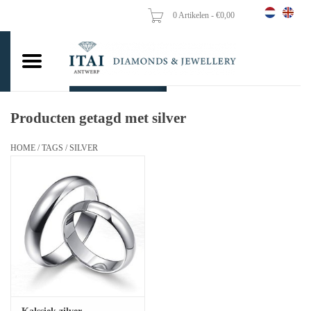
0 Artikelen - €0,00
Home
Trouwringen
Verlovingsringen
Producten getagd met silver
Hangers
HOME
/
TAGS
/
SILVER
Kettingen
Oorbellen
Vrouw ringen
Gouden Munten